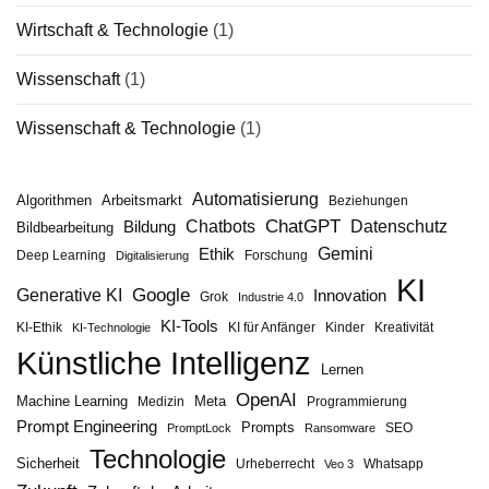
Wirtschaft & Technologie
(1)
Wissenschaft
(1)
Wissenschaft & Technologie
(1)
Automatisierung
Algorithmen
Arbeitsmarkt
Beziehungen
ChatGPT
Chatbots
Datenschutz
Bildung
Bildbearbeitung
Gemini
Ethik
Deep Learning
Forschung
Digitalisierung
KI
Google
Generative KI
Innovation
Grok
Industrie 4.0
KI-Tools
KI-Ethik
KI für Anfänger
Kinder
Kreativität
KI-Technologie
Künstliche Intelligenz
Lernen
OpenAI
Machine Learning
Meta
Medizin
Programmierung
Prompt Engineering
Prompts
SEO
PromptLock
Ransomware
Technologie
Sicherheit
Urheberrecht
Whatsapp
Veo 3