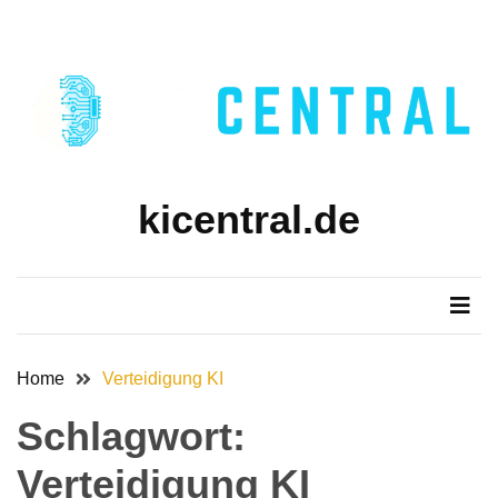
Skip
Skip
to
to
content
content
kicentral.de
Home
Verteidigung KI
Schlagwort:
Verteidigung KI