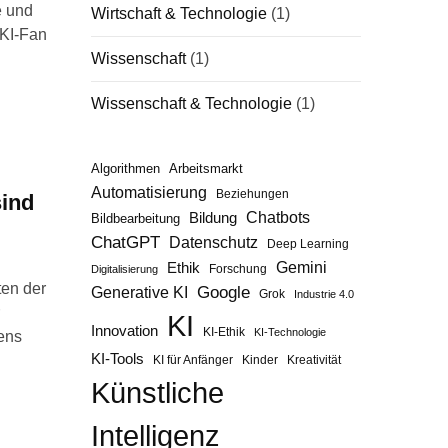
e und
Wirtschaft & Technologie
(1)
 KI-Fan
Wissenschaft
(1)
Wissenschaft & Technologie
(1)
Algorithmen
Arbeitsmarkt
Automatisierung
Beziehungen
sind
Chatbots
Bildung
Bildbearbeitung
ChatGPT
Datenschutz
Deep Learning
Gemini
Ethik
Forschung
Digitalisierung
ten der
Google
Generative KI
Grok
Industrie 4.0
KI
Innovation
KI-Ethik
KI-Technologie
bens
KI-Tools
KI für Anfänger
Kinder
Kreativität
Künstliche
Intelligenz