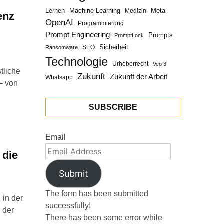
Lernen
Machine Learning
Meta
Medizin
enz
OpenAI
Programmierung
Prompt Engineering
Prompts
PromptLock
Sicherheit
SEO
Ransomware
Technologie
Urheberrecht
Veo 3
tliche
Zukunft
Zukunft der Arbeit
Whatsapp
 – von
SUBSCRIBE
Email
 die
Submit
The form has been submitted
 in der
successfully!
 der
There has been some error while