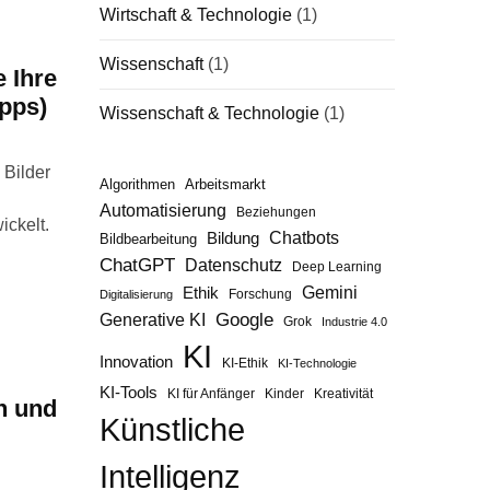
Wirtschaft & Technologie
(1)
Wissenschaft
(1)
 Ihre
ipps)
Wissenschaft & Technologie
(1)
 Bilder
Algorithmen
Arbeitsmarkt
Automatisierung
Beziehungen
ickelt.
Chatbots
Bildung
Bildbearbeitung
ChatGPT
Datenschutz
Deep Learning
Gemini
Ethik
Forschung
Digitalisierung
Google
Generative KI
Grok
Industrie 4.0
KI
Innovation
KI-Ethik
KI-Technologie
KI-Tools
KI für Anfänger
Kinder
Kreativität
n und
Künstliche
Intelligenz