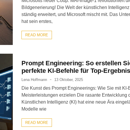
Microsofts neuer Coup: MAI-Image-1 revolutioniert di
Bildgenerierung! Die Welt der künstlichen Intelligenz 
ständig erweitert, und Microsoft mischt mit. Das Un
hat sein erstes,
READ MORE
Prompt Engineering: So erstellen Si
perfekte KI-Befehle für Top-Ergebni
Lena Hoffmann
13 Oktober, 2025
Die Kunst des Prompt Engineerings: Wie Sie mit KI-
Meisterleistungen erzielen Die rasante Entwicklung 
Künstlichen Intelligenz (KI) hat eine neue Ära eingelä
Modelle wie
READ MORE