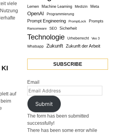
eit viele
Lernen
Machine Learning
Meta
Medizin
e Nutzung
OpenAI
Programmierung
lerhafte
Prompt Engineering
Prompts
PromptLock
Sicherheit
SEO
Ransomware
Technologie
Urheberrecht
Veo 3
Zukunft
Zukunft der Arbeit
Whatsapp
SUBSCRIBE
 KI
Email
lett auf
ß beim
Submit
e
The form has been submitted
successfully!
There has been some error while