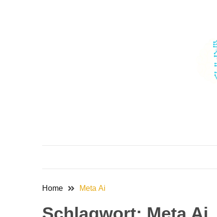
Skip
Skip
to
to
content
content
Home
Meta Ai
Schlagwort:
Meta Ai