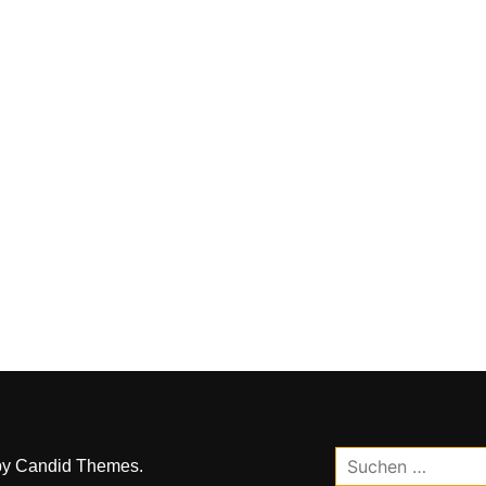
Suchen
by
Candid Themes
.
nach: