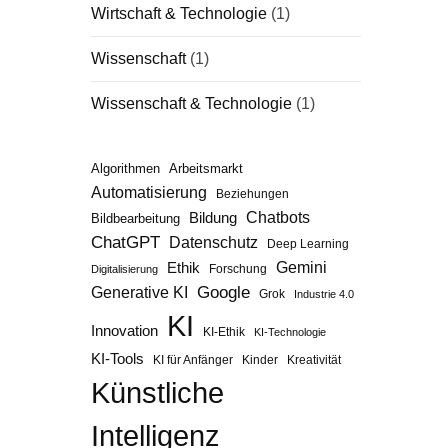
Wirtschaft & Technologie
(1)
Wissenschaft
(1)
Wissenschaft & Technologie
(1)
Algorithmen
Arbeitsmarkt
Automatisierung
Beziehungen
Chatbots
Bildung
Bildbearbeitung
ChatGPT
Datenschutz
Deep Learning
Gemini
Ethik
Forschung
Digitalisierung
Google
Generative KI
Grok
Industrie 4.0
KI
Innovation
KI-Ethik
KI-Technologie
KI-Tools
KI für Anfänger
Kinder
Kreativität
Künstliche
Intelligenz