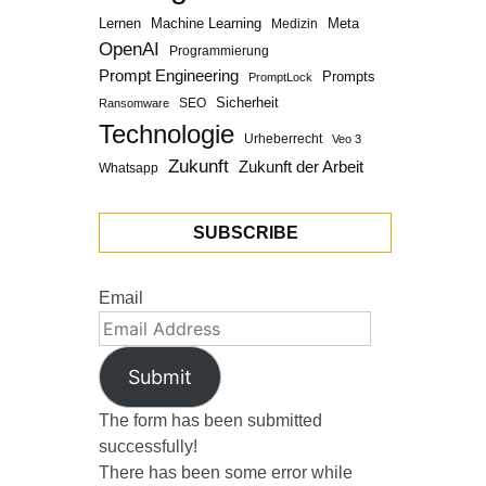
Lernen
Machine Learning
Meta
Medizin
OpenAI
Programmierung
Prompt Engineering
Prompts
PromptLock
Sicherheit
SEO
Ransomware
Technologie
Urheberrecht
Veo 3
Zukunft
Zukunft der Arbeit
Whatsapp
SUBSCRIBE
Email
Submit
The form has been submitted
successfully!
There has been some error while