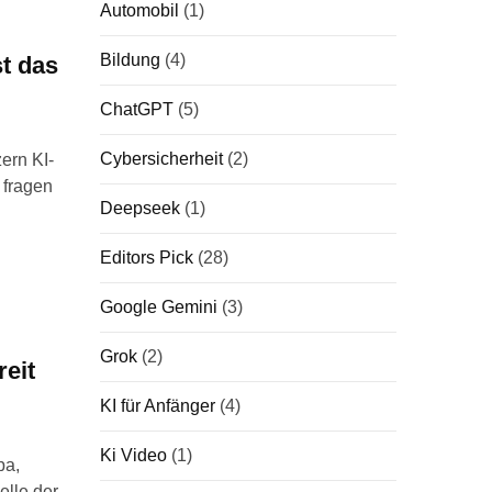
Automobil
(1)
Bildung
(4)
st das
ChatGPT
(5)
Cybersicherheit
(2)
ern KI-
 fragen
Deepseek
(1)
Editors Pick
(28)
Google Gemini
(3)
Grok
(2)
eit
KI für Anfänger
(4)
Ki Video
(1)
pa,
elle der