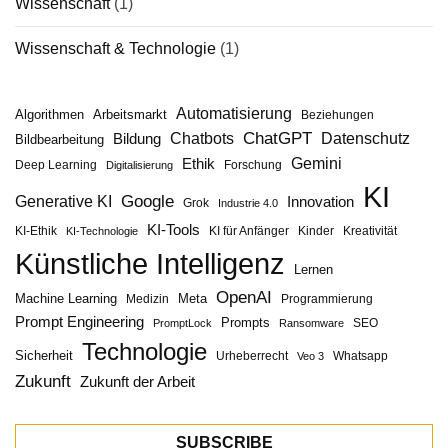
Wissenschaft
(1)
Wissenschaft & Technologie
(1)
Automatisierung
Algorithmen
Arbeitsmarkt
Beziehungen
ChatGPT
Chatbots
Datenschutz
Bildung
Bildbearbeitung
Gemini
Ethik
Deep Learning
Forschung
Digitalisierung
KI
Google
Generative KI
Innovation
Grok
Industrie 4.0
KI-Tools
KI-Ethik
KI für Anfänger
Kinder
Kreativität
KI-Technologie
Künstliche Intelligenz
Lernen
OpenAI
Machine Learning
Meta
Medizin
Programmierung
Prompt Engineering
Prompts
SEO
PromptLock
Ransomware
Technologie
Sicherheit
Urheberrecht
Whatsapp
Veo 3
Zukunft
Zukunft der Arbeit
SUBSCRIBE