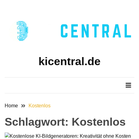
Skip
Skip
to
to
content
content
kicentral.de
Home
Kostenlos
Schlagwort:
Kostenlos