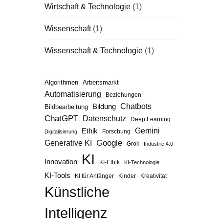
Wirtschaft & Technologie
(1)
Wissenschaft
(1)
Wissenschaft & Technologie
(1)
Algorithmen
Arbeitsmarkt
Automatisierung
Beziehungen
Chatbots
Bildung
Bildbearbeitung
ChatGPT
Datenschutz
Deep Learning
Gemini
Ethik
Forschung
Digitalisierung
Google
Generative KI
Grok
Industrie 4.0
KI
Innovation
KI-Ethik
KI-Technologie
KI-Tools
KI für Anfänger
Kinder
Kreativität
Künstliche
Intelligenz