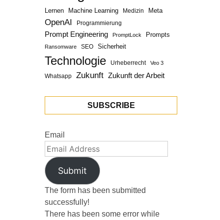
Lernen
Machine Learning
Meta
Medizin
OpenAI
Programmierung
Prompt Engineering
Prompts
PromptLock
Sicherheit
SEO
Ransomware
Technologie
Urheberrecht
Veo 3
Zukunft
Zukunft der Arbeit
Whatsapp
SUBSCRIBE
Email
Submit
The form has been submitted
successfully!
There has been some error while