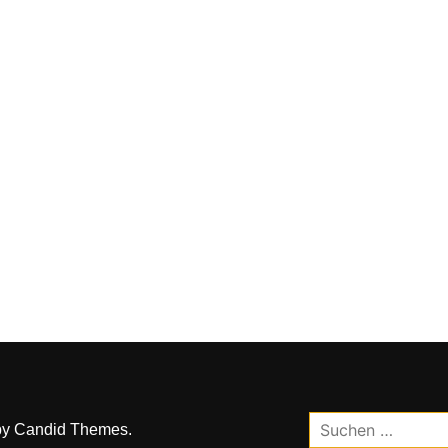
Suchen
by
Candid Themes
.
nach: