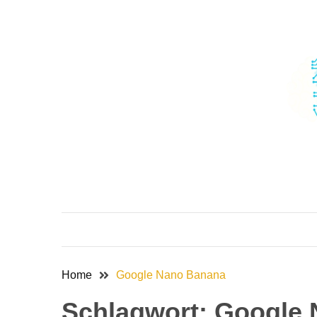
Skip
Skip
to
to
content
content
Home
Google Nano Banana
Schlagwort:
Google 