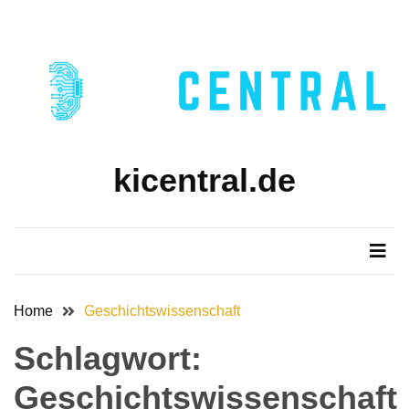
Skip
Skip
to
to
content
content
kicentral.de
Home
Geschichtswissenschaft
Schlagwort:
Geschichtswissenschaft