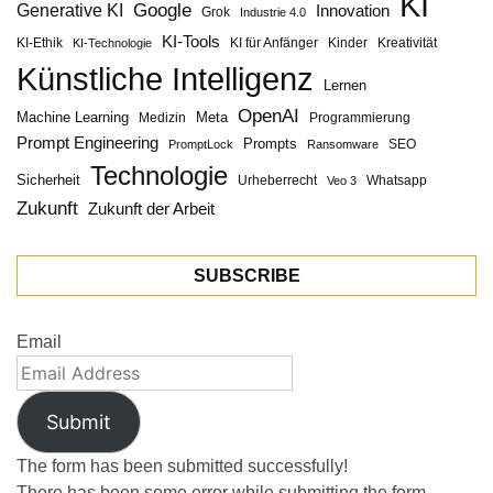
KI
Google
Generative KI
Innovation
Grok
Industrie 4.0
KI-Tools
KI-Ethik
KI für Anfänger
Kinder
Kreativität
KI-Technologie
Künstliche Intelligenz
Lernen
OpenAI
Machine Learning
Meta
Medizin
Programmierung
Prompt Engineering
Prompts
SEO
PromptLock
Ransomware
Technologie
Sicherheit
Urheberrecht
Whatsapp
Veo 3
Zukunft
Zukunft der Arbeit
SUBSCRIBE
Email
Submit
The form has been submitted successfully!
There has been some error while submitting the form.