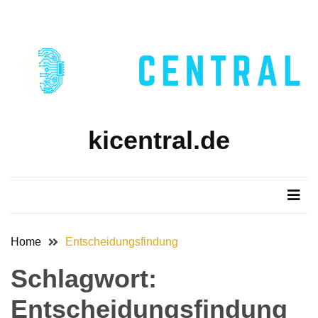
Skip
Skip
to
to
content
content
kicentral.de
Home
Entscheidungsfindung
Schlagwort:
Entscheidungsfindung