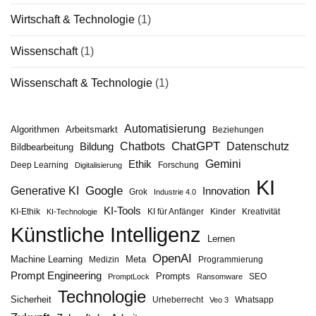
Wirtschaft & Technologie
(1)
Wissenschaft
(1)
Wissenschaft & Technologie
(1)
Automatisierung
Algorithmen
Arbeitsmarkt
Beziehungen
ChatGPT
Chatbots
Datenschutz
Bildung
Bildbearbeitung
Gemini
Ethik
Deep Learning
Forschung
Digitalisierung
KI
Google
Generative KI
Innovation
Grok
Industrie 4.0
KI-Tools
KI-Ethik
KI für Anfänger
Kinder
Kreativität
KI-Technologie
Künstliche Intelligenz
Lernen
OpenAI
Machine Learning
Meta
Medizin
Programmierung
Prompt Engineering
Prompts
SEO
PromptLock
Ransomware
Technologie
Sicherheit
Urheberrecht
Whatsapp
Veo 3