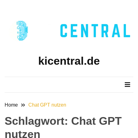
Skip
Skip
to
to
content
content
kicentral.de
Home
Chat GPT nutzen
Schlagwort:
Chat GPT
nutzen