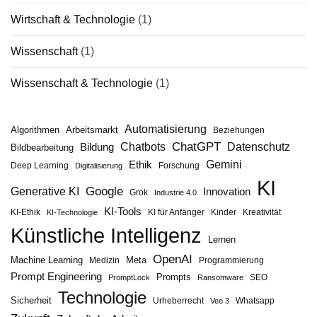
Wirtschaft & Technologie
(1)
Wissenschaft
(1)
Wissenschaft & Technologie
(1)
Automatisierung
Algorithmen
Arbeitsmarkt
Beziehungen
ChatGPT
Chatbots
Datenschutz
Bildung
Bildbearbeitung
Gemini
Ethik
Deep Learning
Forschung
Digitalisierung
KI
Google
Generative KI
Innovation
Grok
Industrie 4.0
KI-Tools
KI-Ethik
KI für Anfänger
Kinder
Kreativität
KI-Technologie
Künstliche Intelligenz
Lernen
OpenAI
Machine Learning
Meta
Medizin
Programmierung
Prompt Engineering
Prompts
SEO
PromptLock
Ransomware
Technologie
Sicherheit
Urheberrecht
Whatsapp
Veo 3