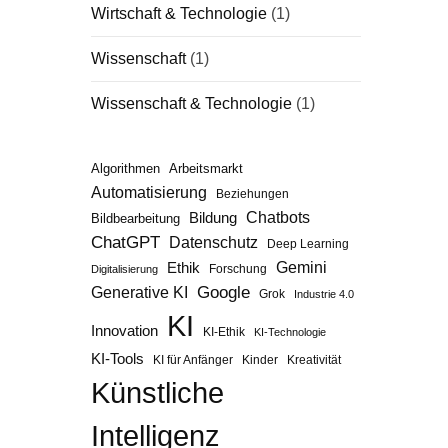
Wirtschaft & Technologie
(1)
Wissenschaft
(1)
Wissenschaft & Technologie
(1)
Algorithmen
Arbeitsmarkt
Automatisierung
Beziehungen
Chatbots
Bildung
Bildbearbeitung
ChatGPT
Datenschutz
Deep Learning
Gemini
Ethik
Forschung
Digitalisierung
Google
Generative KI
Grok
Industrie 4.0
KI
Innovation
KI-Ethik
KI-Technologie
KI-Tools
KI für Anfänger
Kinder
Kreativität
Künstliche
Intelligenz