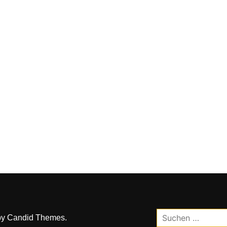
Suchen
by
Candid Themes
.
nach: