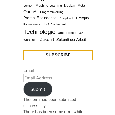
Lernen
Machine Learning
Meta
Medizin
OpenAI
Programmierung
Prompt Engineering
Prompts
PromptLock
Sicherheit
SEO
Ransomware
Technologie
Urheberrecht
Veo 3
Zukunft
Zukunft der Arbeit
Whatsapp
SUBSCRIBE
Email
Submit
The form has been submitted
successfully!
There has been some error while