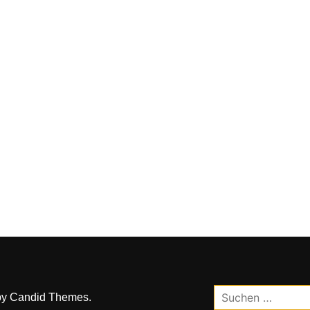
Suchen
by
Candid Themes
.
nach: