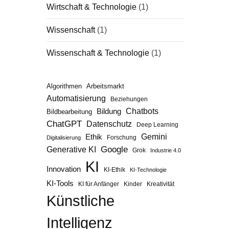
Wirtschaft & Technologie
(1)
Wissenschaft
(1)
Wissenschaft & Technologie
(1)
Algorithmen
Arbeitsmarkt
Automatisierung
Beziehungen
Chatbots
Bildung
Bildbearbeitung
ChatGPT
Datenschutz
Deep Learning
Gemini
Ethik
Forschung
Digitalisierung
Google
Generative KI
Grok
Industrie 4.0
KI
Innovation
KI-Ethik
KI-Technologie
KI-Tools
KI für Anfänger
Kinder
Kreativität
Künstliche
Intelligenz