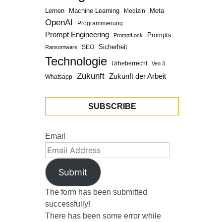
Lernen
Machine Learning
Meta
Medizin
OpenAI
Programmierung
Prompt Engineering
Prompts
PromptLock
Sicherheit
SEO
Ransomware
Technologie
Urheberrecht
Veo 3
Zukunft
Zukunft der Arbeit
Whatsapp
SUBSCRIBE
Email
Submit
The form has been submitted
successfully!
There has been some error while