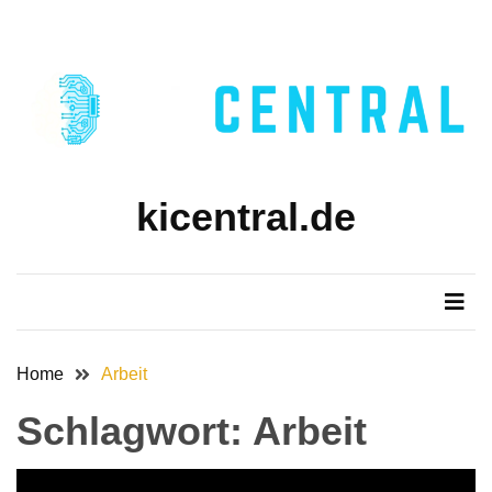
Skip
Skip
to
to
content
content
kicentral.de
Home
Arbeit
Schlagwort:
Arbeit