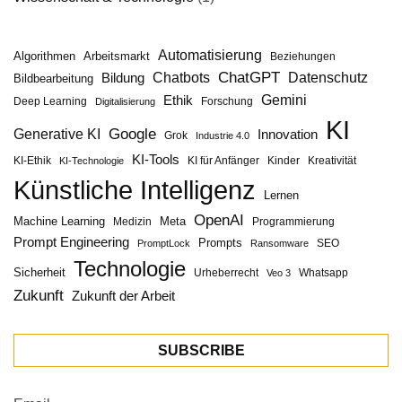
Automatisierung
Algorithmen
Arbeitsmarkt
Beziehungen
ChatGPT
Chatbots
Datenschutz
Bildung
Bildbearbeitung
Gemini
Ethik
Deep Learning
Forschung
Digitalisierung
KI
Google
Generative KI
Innovation
Grok
Industrie 4.0
KI-Tools
KI-Ethik
KI für Anfänger
Kinder
Kreativität
KI-Technologie
Künstliche Intelligenz
Lernen
OpenAI
Machine Learning
Meta
Medizin
Programmierung
Prompt Engineering
Prompts
SEO
PromptLock
Ransomware
Technologie
Sicherheit
Urheberrecht
Whatsapp
Veo 3
Zukunft
Zukunft der Arbeit
SUBSCRIBE