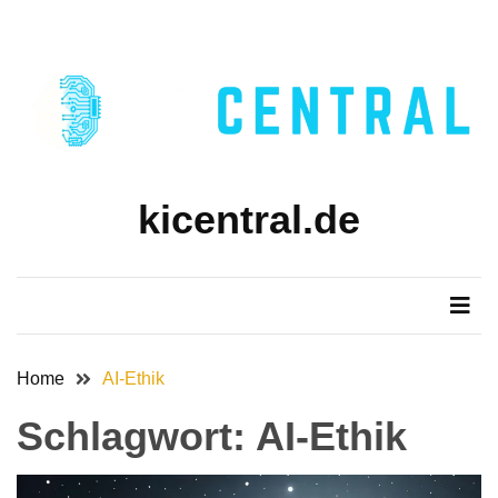
Skip
Skip
to
to
content
content
kicentral.de
Home
AI-Ethik
Schlagwort:
AI-Ethik