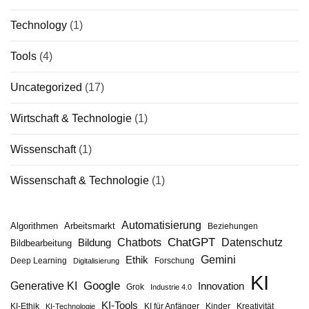
Technology
(1)
Tools
(4)
Uncategorized
(17)
Wirtschaft & Technologie
(1)
Wissenschaft
(1)
Wissenschaft & Technologie
(1)
Automatisierung
Algorithmen
Arbeitsmarkt
Beziehungen
ChatGPT
Chatbots
Datenschutz
Bildung
Bildbearbeitung
Gemini
Ethik
Deep Learning
Forschung
Digitalisierung
KI
Google
Generative KI
Innovation
Grok
Industrie 4.0
KI-Tools
KI-Ethik
KI für Anfänger
Kinder
Kreativität
KI-Technologie