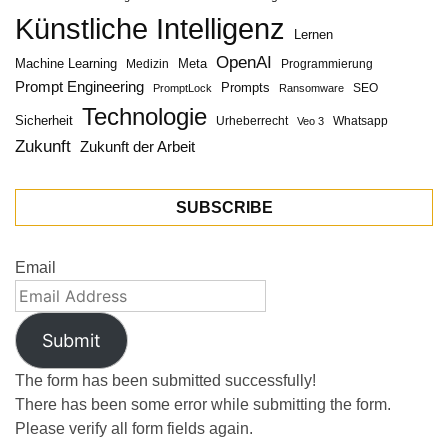
Künstliche Intelligenz
Lernen
OpenAI
Machine Learning
Meta
Medizin
Programmierung
Prompt Engineering
Prompts
SEO
PromptLock
Ransomware
Technologie
Sicherheit
Urheberrecht
Whatsapp
Veo 3
Zukunft
Zukunft der Arbeit
SUBSCRIBE
Email
Submit
The form has been submitted successfully!
There has been some error while submitting the form.
Please verify all form fields again.