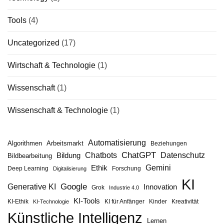
Tools
(4)
Uncategorized
(17)
Wirtschaft & Technologie
(1)
Wissenschaft
(1)
Wissenschaft & Technologie
(1)
Automatisierung
Algorithmen
Arbeitsmarkt
Beziehungen
ChatGPT
Chatbots
Datenschutz
Bildung
Bildbearbeitung
Gemini
Ethik
Deep Learning
Forschung
Digitalisierung
KI
Google
Generative KI
Innovation
Grok
Industrie 4.0
KI-Tools
KI-Ethik
KI für Anfänger
Kinder
Kreativität
KI-Technologie
Künstliche Intelligenz
Lernen