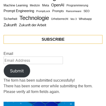
OpenAI
Machine Learning
Meta
Medizin
Programmierung
Prompt Engineering
Prompts
SEO
PromptLock
Ransomware
Technologie
Sicherheit
Urheberrecht
Whatsapp
Veo 3
Zukunft
Zukunft der Arbeit
SUBSCRIBE
Email
Submit
The form has been submitted successfully!
There has been some error while submitting the form.
Please verify all form fields again.