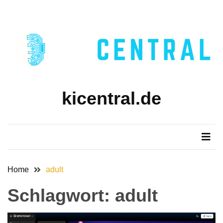
Skip
Skip
to
to
content
content
kicentral.de
Home
adult
Schlagwort:
adult