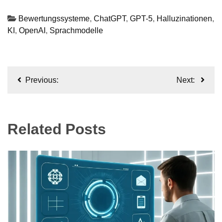
Bewertungssysteme
,
ChatGPT
,
GPT-5
,
Halluzinationen
,
KI
,
OpenAI
,
Sprachmodelle
Beitragsnavigation
Previous:
Next:
Related Posts