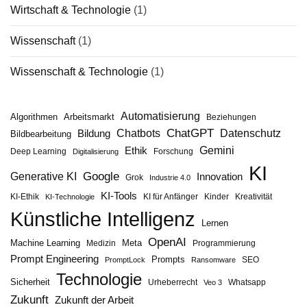
Wirtschaft & Technologie
(1)
Wissenschaft
(1)
Wissenschaft & Technologie
(1)
Automatisierung
Algorithmen
Arbeitsmarkt
Beziehungen
ChatGPT
Chatbots
Datenschutz
Bildung
Bildbearbeitung
Gemini
Ethik
Deep Learning
Forschung
Digitalisierung
KI
Google
Generative KI
Innovation
Grok
Industrie 4.0
KI-Tools
KI-Ethik
KI für Anfänger
Kinder
Kreativität
KI-Technologie
Künstliche Intelligenz
Lernen
OpenAI
Machine Learning
Meta
Medizin
Programmierung
Prompt Engineering
Prompts
SEO
PromptLock
Ransomware
Technologie
Sicherheit
Urheberrecht
Whatsapp
Veo 3
Zukunft
Zukunft der Arbeit