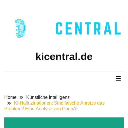
Skip
Skip
to
to
content
content
kicentral.de
Home
Künstliche Intelligenz
KI-Halluzinationen: Sind falsche Anreize das
Problem? Eine Analyse von OpenAI