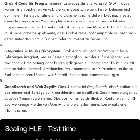
Grok 4 Code für Programmierer
: Eine spezialisierte Variante,
Grok 4 Code
,
wurde für Entwickler entwickelt. Sie kann Code schreiben, Fehler beheben und
optimieren, Tests automatisieren und Dokumentation erstellen. Dies macht es zu
einem leistungsstarken Werkzeug für sowohl unerfahrene als auch erfahrene
Programmierer und konkurriert direkt mit Lösungen wie Microsofts GitHub Copilot.
Musk behauptete beispielsweise, dass Grok 4 reale Ingenieurprobleme lösen kann,
deren Antworten nicht in Büchern oder im Internet zu finden sind.
Integration in Musks Ökosystem
: Grok 4 wird ab nächster Woche in Tesla-
Fahrzeugen integriert, was es Fahrern ermöglicht, mit der KI für Aufgaben wie
Navigation, Unterhaltung oder Fahrzeugdiagnose zu interagieren. Es ist auch mit
dem sozialen Netzwerk X verbunden, wo Abonnenten von X Premium+ exklusive
Funktionen nutzen können, wie Echtzeit-Nachrichtenzusammenfassungen.
DeepSearch und Web-Zugriff
: Grok 4 beinhaltet
DeepSearch
, eine Funktion, die
das Internet und Beiträge auf X durchforstet, um detaillierte Zusammenfassungen zu
aktuellen Themen zu erstellen. Dies positioniert es als direkten Konkurrenten für KI-
Suchwerkzeuge wie die von OpenAI und bietet aktualisierte, kontextualisierte
Informationen.