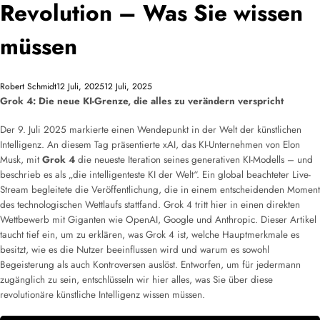
Revolution – Was Sie wissen
müssen
Robert Schmidt
12 Juli, 2025
12 Juli, 2025
Grok 4: Die neue KI-Grenze, die alles zu verändern verspricht
Der 9. Juli 2025 markierte einen Wendepunkt in der Welt der künstlichen
Intelligenz. An diesem Tag präsentierte xAI, das KI-Unternehmen von Elon
Musk, mit
Grok 4
die neueste Iteration seines generativen KI-Modells – und
beschrieb es als „die intelligenteste KI der Welt“. Ein global beachteter Live-
Stream begleitete die Veröffentlichung, die in einem entscheidenden Moment
des technologischen Wettlaufs stattfand. Grok 4 tritt hier in einen direkten
Wettbewerb mit Giganten wie OpenAI, Google und Anthropic. Dieser Artikel
taucht tief ein, um zu erklären, was Grok 4 ist, welche Hauptmerkmale es
besitzt, wie es die Nutzer beeinflussen wird und warum es sowohl
Begeisterung als auch Kontroversen auslöst. Entworfen, um für jedermann
zugänglich zu sein, entschlüsseln wir hier alles, was Sie über diese
revolutionäre künstliche Intelligenz wissen müssen.