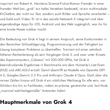
inspiriert von Robert A. Heinleins Science-Fiction-Roman
Fremder in einer
fremden Welt
(wo „grok“ ein tiefes Verstehen bedeutet), ist ein multimodaler
KI-Chatbot, der nicht nur Text, sondern auch Bilder und Sprache verarbeitet –
und bald auch Video. Er ist in das soziale Netzwerk X integriert und über
eigenständige Apps für iOS, Android und das Web zugänglich, was ihn für
eine breite Masse nutzbar macht.
Die Bedeutung von Grok 4 liegt in seinem Anspruch, seine Konkurrenten in
den Bereichen Schlussfolgerung, Programmierung und der Fähigkeit zur
Lösung komplexer Probleme zu übertreffen. Trainiert mit einer zehnfach
höheren Rechenleistung als sein Vorgänger Grok 3, und zwar unter Einsatz
des Supercomputers „Colossus“ mit 200.000 GPUs, hat Grok 4
beeindruckende Ergebnisse in Benchmarks wie dem
Humanity’s Last Exam
(HLE) und
ARC-AGI-2
erzielt. Damit übertrifft es Modelle wie OpenAIs GPT-
4.5, Googles Gemini 2.5 Pro und Anthropic Claude 4 Opus. Doch über die
reinen Zahlen hinaus will Grok 4 ein nützliches Werkzeug für alle sein, von
Schülern bis hin zu Fachleuten, indem es präzise, geistreiche und, laut Musk,
„maximal wahrheitsgemäße“ Antworten liefert.
Hauptmerkmale von Grok 4