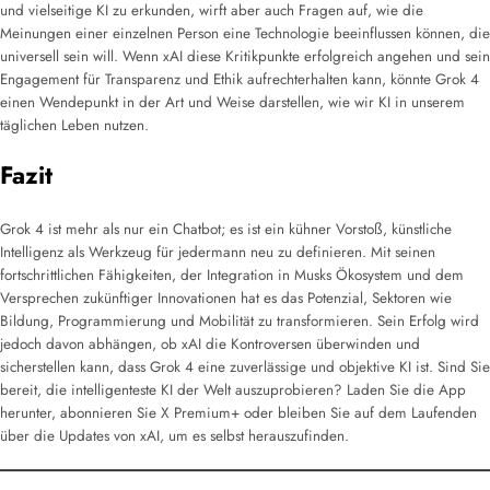
und vielseitige KI zu erkunden, wirft aber auch Fragen auf, wie die
Meinungen einer einzelnen Person eine Technologie beeinflussen können, die
universell sein will. Wenn xAI diese Kritikpunkte erfolgreich angehen und sein
Engagement für Transparenz und Ethik aufrechterhalten kann, könnte Grok 4
einen Wendepunkt in der Art und Weise darstellen, wie wir KI in unserem
täglichen Leben nutzen.
Fazit
Grok 4 ist mehr als nur ein Chatbot; es ist ein kühner Vorstoß, künstliche
Intelligenz als Werkzeug für jedermann neu zu definieren. Mit seinen
fortschrittlichen Fähigkeiten, der Integration in Musks Ökosystem und dem
Versprechen zukünftiger Innovationen hat es das Potenzial, Sektoren wie
Bildung, Programmierung und Mobilität zu transformieren. Sein Erfolg wird
jedoch davon abhängen, ob xAI die Kontroversen überwinden und
sicherstellen kann, dass Grok 4 eine zuverlässige und objektive KI ist. Sind Sie
bereit, die intelligenteste KI der Welt auszuprobieren? Laden Sie die App
herunter, abonnieren Sie X Premium+ oder bleiben Sie auf dem Laufenden
über die Updates von xAI, um es selbst herauszufinden.