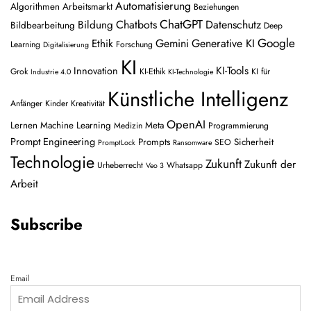
Automatisierung
Algorithmen
Arbeitsmarkt
Beziehungen
ChatGPT
Chatbots
Datenschutz
Bildung
Bildbearbeitung
Deep
Google
Gemini
Generative KI
Ethik
Learning
Forschung
Digitalisierung
KI
Innovation
KI-Tools
Grok
KI-Ethik
KI für
Industrie 4.0
KI-Technologie
Künstliche Intelligenz
Anfänger
Kinder
Kreativität
OpenAI
Lernen
Machine Learning
Meta
Medizin
Programmierung
Prompt Engineering
Prompts
Sicherheit
SEO
PromptLock
Ransomware
Technologie
Zukunft
Zukunft der
Urheberrecht
Whatsapp
Veo 3
Arbeit
Subscribe
Email