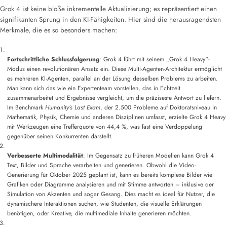
Grok 4 ist keine bloße inkrementelle Aktualisierung; es repräsentiert einen
signifikanten Sprung in den KI-Fähigkeiten. Hier sind die herausragendsten
Merkmale, die es so besonders machen:
Fortschrittliche Schlussfolgerung
: Grok 4 führt mit seinem „Grok 4 Heavy“-
Modus einen revolutionären Ansatz ein. Diese Multi-Agenten-Architektur ermöglicht
es mehreren KI-Agenten, parallel an der Lösung desselben Problems zu arbeiten.
Man kann sich das wie ein Expertenteam vorstellen, das in Echtzeit
zusammenarbeitet und Ergebnisse vergleicht, um die präziseste Antwort zu liefern.
Im Benchmark
Humanity’s Last Exam
, der 2.500 Probleme auf Doktoratsniveau in
Mathematik, Physik, Chemie und anderen Disziplinen umfasst, erzielte Grok 4 Heavy
mit Werkzeugen eine Trefferquote von 44,4 %, was fast eine Verdoppelung
gegenüber seinen Konkurrenten darstellt.
Verbesserte Multimodalität
: Im Gegensatz zu früheren Modellen kann Grok 4
Text, Bilder und Sprache verarbeiten und generieren. Obwohl die Video-
Generierung für Oktober 2025 geplant ist, kann es bereits komplexe Bilder wie
Grafiken oder Diagramme analysieren und mit Stimme antworten – inklusive der
Simulation von Akzenten und sogar Gesang. Dies macht es ideal für Nutzer, die
dynamischere Interaktionen suchen, wie Studenten, die visuelle Erklärungen
benötigen, oder Kreative, die multimediale Inhalte generieren möchten.