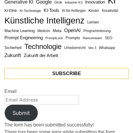
KI
Google
Generative KI
Innovation
Grok
Industrie 4.0
KI-Tools
KI-Ethik
KI für Anfänger
Kinder
Kreativität
KI-Technologie
Künstliche Intelligenz
Lernen
OpenAI
Machine Learning
Meta
Medizin
Programmierung
Prompt Engineering
Prompts
SEO
PromptLock
Ransomware
Technologie
Sicherheit
Urheberrecht
Whatsapp
Veo 3
Zukunft
Zukunft der Arbeit
SUBSCRIBE
Email
Submit
The form has been submitted successfully!
There has been some error while submitting the form.